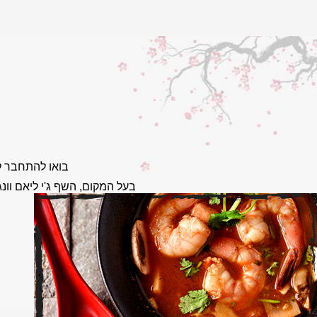
בואו להתחבר ל
בעל המקום, השף ג'י ליאם וונ