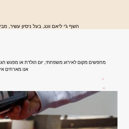
השף ג'י ליאם וונג, בעל ניסיון עשיר, מ
מחפשים מקום לאירוע משפחתי, יום הולדת או מפגש חגיגי
אנו מארחים אירועים של עד 70 איש, באווירה קסומה 